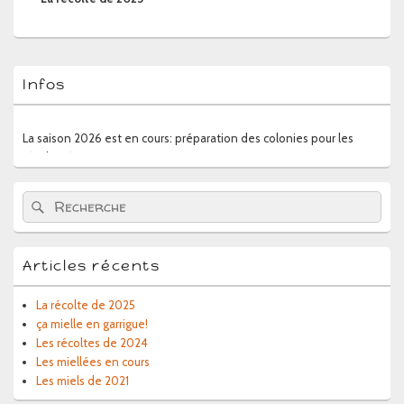
Zone
Infos
principale
de
widget
La saison 2026 est en cours: préparation des colonies pour les
pour
récoltes à venir
la
barre
latérale
Recherche :
Rechercher
Articles récents
La récolte de 2025
ça mielle en garrigue!
Les récoltes de 2024
Les miellées en cours
Les miels de 2021