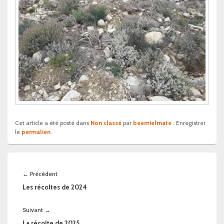
Cet article a été posté dans
Non classé
par
beemielmate
. Enregistrer
le
permalien
.
Navigation
de
Article
←
Précédent
l’article
précédent :
Les récoltes de 2024
Article
Suivant
→
suivant :
La récolte de 2025