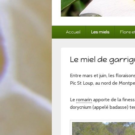
Menu
Accueil
Les miels
Flore e
principal
Le miel de garri
Entre mars et juin, les floraiso
Pic St Loup, au nord de Montpe
Le
romarin
apporte de la finess
dorycnium (appelé badasse) ter