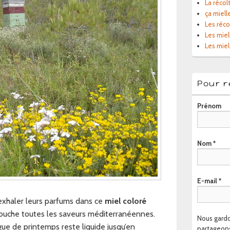
La récol
ça miell
Les réc
Les miel
Les miel
Pour r
Prénom
Nom
*
E-mail
*
exhaler leurs parfums dans ce
miel coloré
bouche toutes les saveurs méditerranéennes.
Nous gardo
igue de printemps reste liquide jusqu’en
partageons