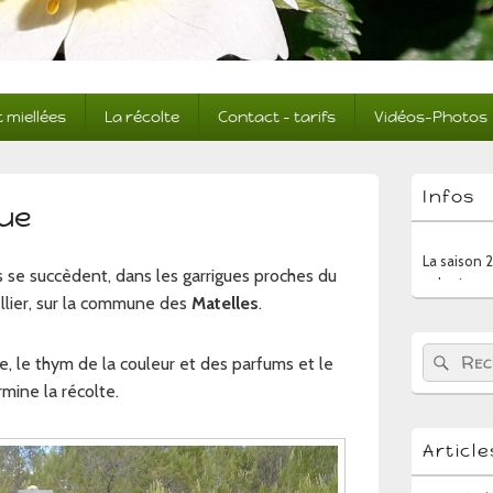
t miellées
La récolte
Contact – tarifs
Vidéos-Photos
Zone
Infos
principale
gue
de
La saison 
widget
colonies po
pour
ns se succèdent, dans les garrigues proches du
la
barre
llier, sur la commune des
Matelles
.
latérale
Recherche 
Rec
e, le thym de la couleur et des parfums et le
mine la récolte.
Articl