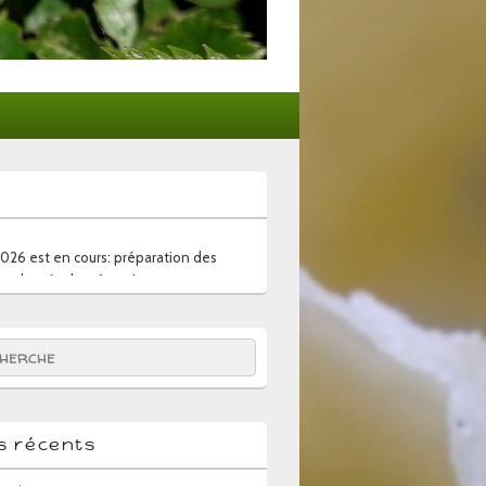
2026 est en cours: préparation des
ur les récoltes à venir
:
hercher
es récents