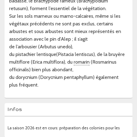
badasse, le brachypode rameux (Brachypodium
retusum), forment l’essentiel de la végétation.
Sur les sols marneux ou marno-calcaires, même si les
végétaux précédents ne sont pas exclus, certains
arbustes et sous arbustes sont mieux représentés en
association avec le pin d’Alep ; il s’agit
de l’arbousier (Arbutus unedo),
du pistachier lentisque(Pistacia lentiscus), de la bruyère
multiflore (Erica multiflora), du
romarin
(Rosmarinus
officinalis) bien plus abondant,
du dorycnium (Dorycnium pentaphyllum) également
plus fréquent.
Zone
Infos
principale
de
widget
La saison 2026 est en cours: préparation des colonies pour les
pour
la
récoltes à venir