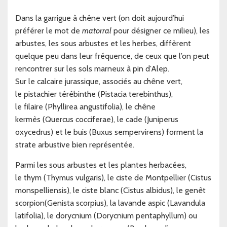
Dans la garrigue à chêne vert (on doit aujourd’hui
préférer le mot de
matorral
pour désigner ce milieu), les
arbustes, les sous arbustes et les herbes, diffèrent
quelque peu dans leur fréquence, de ceux que l’on peut
rencontrer sur les sols marneux à pin d’Alep.
Sur le calcaire jurassique, associés au chêne vert,
le pistachier térébinthe (Pistacia terebinthus),
le filaire (Phyllirea angustifolia), le chêne
kermès (Quercus cocciferae), le cade (Juniperus
oxycedrus) et le buis (Buxus sempervirens) forment la
strate arbustive bien représentée.
Parmi les sous arbustes et les plantes herbacées,
le thym (Thymus vulgaris), le ciste de Montpellier (Cistus
monspelliensis), le ciste blanc (Cistus albidus), le genêt
scorpion(Genista scorpius), la lavande aspic (Lavandula
latifolia), le dorycnium (Dorycnium pentaphyllum) ou