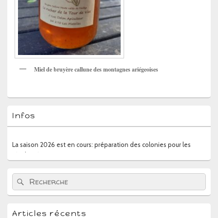
Miel de bruyère callune des montagnes ariégeoises
Zone
Infos
principale
de
widget
La saison 2026 est en cours: préparation des colonies pour les
pour
récoltes à venir
la
barre
latérale
Recherche :
Rechercher
Articles récents